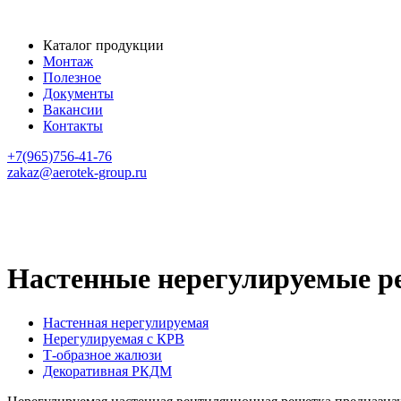
Каталог продукции
Монтаж
Полезное
Документы
Вакансии
Контакты
+7(965)756-41-76
zakaz@aerotek-group.ru
Главная страница
Вентиляционные решётки
Настенные нерегулируемые решетки
Настенные нерегулируемые р
Настенная нерегулируемая
Нерегулируемая с КРВ
Т-образное жалюзи
Декоративная РКДМ