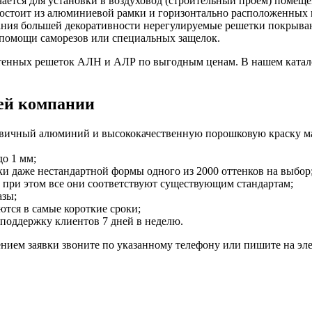
чается для установки в воздуховод (строительный проем) поме
 состоит из алюминиевой рамки и горизонтально расположенных
ния большей декоративности нерегулируемые решетки покрываю
 помощи саморезов или специальных защелок.
енных решеток АЛН и АЛР по выгодным ценам. В нашем каталог
ей компании
вичный алюминий и высококачественную порошковую краску мар
о 1 мм;
ки даже нестандартной формы одного из 2000 оттенков на выбор
 при этом все они соответствуют существующим стандартам;
азы;
тся в самые короткие сроки;
поддержку клиентов 7 дней в неделю.
ием заявки звоните по указанному телефону или пишите на эле