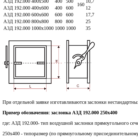
А3Д 192.000 400х500
400
500
10,7
160
А3Д 192.000 400х600
400
600
12
А3Д 192.000 600х600
600
600
17,7
А3Д 192.000 800х800
800
800
25
А3Д 192.000 1000х1000
1000
1000
35
При отдельной заявке изготавливаются заслонки нестандартны
Пример обозначения
:
заслонка А3Д 192.000 250х400
где: АЗД 192.000- тип воздушной заслонки прямоугольного се
250х400 - типоразмер (по прямоугольному присоединительному