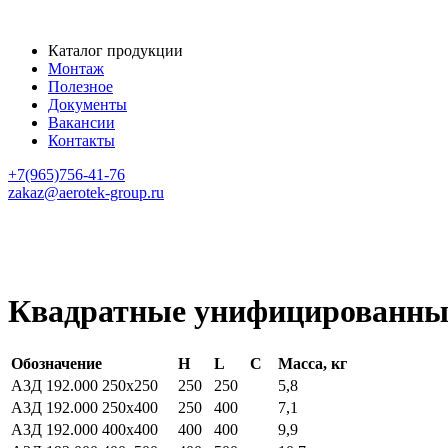
Каталог продукции
Монтаж
Полезное
Документы
Вакансии
Контакты
+7(965)756-41-76
zakaz@aerotek-group.ru
Главная страница
Заслонки и клапаны
Квадратные унифицированные заслонки с ручным упра
Квадратные унифицированные
Обозначение
H
L
C
Масса, кг
А3Д 192.000 250х250
250
250
5,8
А3Д 192.000 250х400
250
400
7,1
А3Д 192.000 400х400
400
400
9,9