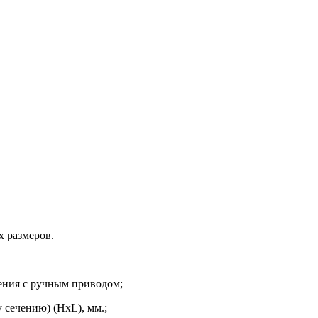
х размеров.
чения с ручным приводом;
 сечению) (HxL), мм.;